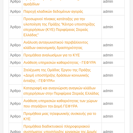
Άρθρο
admin
Προμήθειες
αμαξιδίων
Άρθρο
Παροχή κλαδικών δεδομένων αγοράς
admin
Ανάρτηση προσωρινών πινάκων κατάταξης...
Προσωρινοί πίνακες κατάταξης για την
14/07/2026 - 09:49
υλοποίηση της Πράξης "Κέντρο υποστηρίξης
Άρθρο
admin
επιχειρήσεων (ΚΥΕ) Περιφέρειας Στερεάς
Ελλάδας"
Πρόσκληση εκδήλωσης ενδιαφέροντος
Ανάλυση ανταγωνιστικού περιβάλλοντος
Άρθρο
admin
30/06/2026 - 14:40
κλάδων οικονομικής δραστηριότητας
Άρθρο
Προμήθεια αναλωσίμων για το ΚΥΕ
admin
Άρθρο
Ανάθεση υπηρεσιών καθαριότητας - ΓΕΦΥΡΑ
admin
Διαύγεια
Στελέχωση της Ομάδας Έργου της Πράξης
Άρθρο
«Δομή υποστήριξης δράσεων κοινωνικής
admin
ένταξης - ΓΕΦΥΡΑ»
Προσκλήσεις
Καταγραφή και αναγνώριση αναγκών κλάδων
Άρθρο
admin
επιχειρήσεων στην Περιφέρεια Στερεάς Ελλάδας
Επικοινωνία
Ανάθεση υπηρεσιών καθαριότητας των χώρων
Άρθρο
admin
που στεγάζουν την Δομή ΓΕΦΥΡΑ
Προμήθεια μιας τηλεφωνικής συσκευής για το
Άρθρο
admin
ΚΥΕ
Προμήθεια διαδικτυακού πληροφοριακού
Άρθρο
συστήματος υποστήριξης εργασιών της Δομής
admin