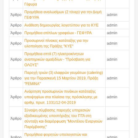
Γέφυρα
Προμήθεια αναλωσίμων (2 τόνερ) για την Δομή
Άρθρο
admin
ΓΕΦΥΡΑ
Άρθρο
Ανάθεση δημιουργίας λογοτύπου για το ΚΥΕ
admin
Άρθρο
Προμήθεια επίπλων γραφείων - ΓΕΦΥΡΑ
admin
Προσωρινοί πίνακες κατάταξης για την
Άρθρο
admin
υλοποίηση της Πράξης "ΚΥΕ"
Προμήθεια επτά (7) ηλεκτροκίνητων
Άρθρο
αναπηρικών αμαξιδίων - "Πρόσβαση για
admin
ΟΛΟΥΣ"
Παροχή τριών (3) ελαφρών γευμάτων (catering)
Άρθρο
για την Παρασκευή 15 Μαρτίου 2019, Πράξη
admin
"FEMINA"
Ανάρτηση προσωρινών πινάκων κατάταξης
Άρθρο
υποψηφίων στα πλαίσια της πρόσκλησης με
admin
αριθμ. πρωτ. 1331/12-04-2019
Σύναψη σύμβασης παροχής υπηρεσιών
εξειδικευμένης υποστήριξης του ΠΤΑ στη
Άρθρο
admin
σύνταξη και διαμόρφωση "Μοντέλου Ενεργειών
Παρέμβασης"
Προμήθεια φορητών υπολογιστών και
Άρθρο
admin