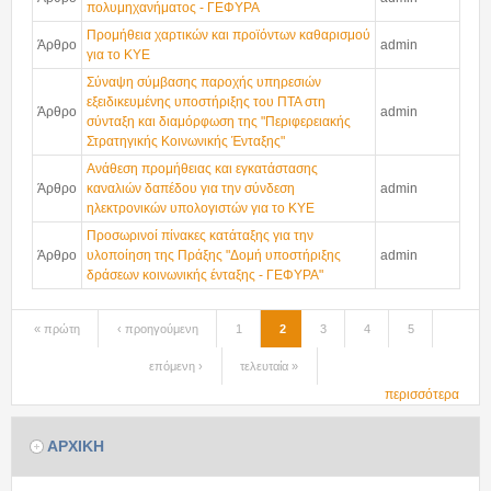
πολυμηχανήματος - ΓΕΦΥΡΑ
Προμήθεια χαρτικών και προϊόντων καθαρισμού
Άρθρο
admin
για το ΚΥΕ
Σύναψη σύμβασης παροχής υπηρεσιών
εξειδικευμένης υποστήριξης του ΠΤΑ στη
Άρθρο
admin
σύνταξη και διαμόρφωση της "Περιφερειακής
Στρατηγικής Κοινωνικής Ένταξης"
Ανάθεση προμήθειας και εγκατάστασης
Άρθρο
καναλιών δαπέδου για την σύνδεση
admin
ηλεκτρονικών υπολογιστών για το ΚΥΕ
Προσωρινοί πίνακες κατάταξης για την
Άρθρο
υλοποίηση της Πράξης "Δομή υποστήριξης
admin
δράσεων κοινωνικής ένταξης - ΓΕΦΥΡΑ"
« πρώτη
‹ προηγούμενη
1
2
3
4
5
Σελίδες
επόμενη ›
τελευταία »
περισσότερα
ΑΡΧΙΚΗ