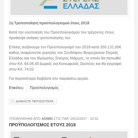
Προμήθειες
Ανάρτηση προσωρινών πινάκων κατάταξης...
1η Τροποποίηση προϋπολογισμού έτους 2018
14/07/2026 - 09:49
Κατά την υλοποίηση του Προϋπολογισμού του τρέχοντος έτους
προέκυψε ανάγκη τροποποίησης του.
Πρόσκληση εκδήλωσης ενδιαφέροντος
Επίσης αυξάνουμε τον Προϋπολογισμό του 2018 κατά 350.131,00€
30/06/2026 - 14:40
καθώς αναμένονται χορηγίες του Συνδέσμου Βιομηχανιών Στερεάς
Ελλάδας και του Ιδρύματος Σταύρος Νιάρχος, το οποίο θα πιστωθεί
στον ΚΑ: 64.06.00 Δωρεές για Κοινωφελείς Σκοπούς και θα εγγραφεί
στον ΚΑ: 74.02
Διαύγεια
Για περισσότερα διαβάστε στο παρακάτω αρχείο.
Προσκλήσεις
Ετικέτες:
Προϋπολογισμός
Επικοινωνία
ΔΙΑΒΑΣΤΕ ΠΕΡΙΣΣΟΤΕΡΑ
ΓΙΑ ΤΡΟΠΟΠΟΙΗΣΗ ΠΡΟΫΠΟΛΟΓΙΣΜΟΥ ΕΤΟΥΣ 2018
ΥΠΟΒΛΗΘΗΚΕ ΑΠΟ
ADMIN
ΣΤΙΣ
ΠΑΡ, 29/12/2017 - 10:32
.
ΠΡΟΫΠΟΛΟΓΙΣΜΟΣ ΕΤΟΥΣ 2018