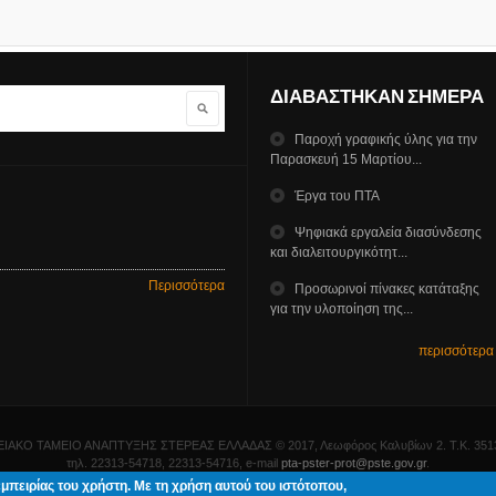
ΔΙΑΒΑΣΤΗΚΑΝ ΣΗΜΕΡΑ
Αναζήτηση
Παροχή γραφικής ύλης για την
Παρασκευή 15 Μαρτίου...
Έργα του ΠΤΑ
Ψηφιακά εργαλεία διασύνδεσης
και διαλειτουργικότητ...
Περισσότερα
Προσωρινοί πίνακες κατάταξης
για την υλοποίηση της...
περισσότερα
ΙΑΚΟ ΤΑΜΕΙΟ ΑΝΑΠΤΥΞΗΣ ΣΤΕΡΕΑΣ ΕΛΛΑΔΑΣ © 2017, Λεωφόρος Καλυβίων 2. Τ.Κ. 3513
τηλ. 22313-54718, 22313-54716, e-mail
pta-pster-prot@pste.gov.gr
.
εμπειρίας του χρήστη. Με τη χρήση αυτού του ιστότοπου,
διασμός & δημιουργία
ΓΝΩΣΙΣ Computers
.
Όροι χρήσης – Προστασία Προσωπικών Δεδομέ