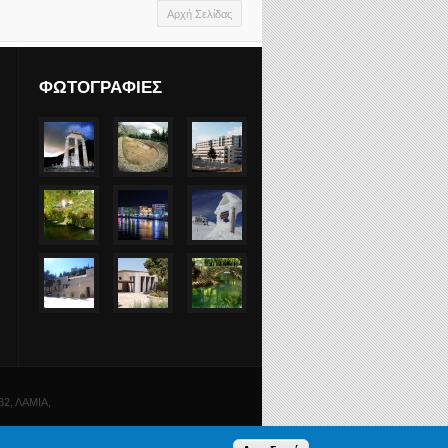
Αρχή Σελίδας
ΦΩΤΟΓΡΑΦΙΕΣ
2, ΛΑΜΙΑ,
νων
.