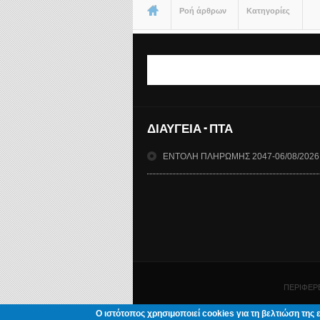
Είστε εδώ
Ροή άρθρων
Κατηγορίες
Φόρμα αναζήτησης
ΔΙΑΥΓΕΙΑ - ΠΤΑ
ΕΝΤΟΛΗ ΠΛΗΡΩΜΗΣ 2047-06/08/2026
ΠΕΡΙΦΕΡΕ
Ο ιστότοπος χρησιμοποιεί cookies για τη βελτιώση της 
Σχε