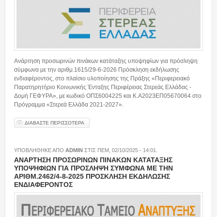
Προμήθειες
Ανάρτηση προσωρινών πινάκων κατάταξης...
14/07/2026 - 09:49
Ανάρτηση προσωρινών πινάκων κατάταξης υποψηφίων για πρόσληψη
Πρόσκληση εκδήλωσης ενδιαφέροντος
σύμφωνα με την αριθμ.1615/29-6-2026 Πρόσκληση εκδήλωσης
30/06/2026 - 14:40
ενδιαφέροντος, στο πλαίσιο υλοποίησης της Πράξης «Περιφερειακό
Παρατηρητήριο Κοινωνικής Ένταξης Περιφέρειας Στερεάς Ελλάδας -
Δομή ΓΕΦΥΡΑ», με κωδικό ΟΠΣ6004225 και Κ.Α2023ΕΠ05670064 στο
Πρόγραμμα «Στερεά Ελλάδα 2021-2027
».
Διαύγεια
ΔΙΑΒΑΣΤΕ ΠΕΡΙΣΣΟΤΕΡΑ
ΓΙΑ ΑΝΑΡΤΗΣΗ ΠΡΟΣΩΡΙΝΩΝ ΠΙΝΑΚΩΝ ΚΑΤΑΤΑΞΗΣ
ΥΠΟΨΗΦΙΩΝ ΓΙΑ ΠΡΟΣΛΗΨΗ ΣΥΜΦΩΝΑ ΜΕ ΤΗΝ
Προσκλήσεις
ΑΡΙΘΜ.1615/29-6-2026 ΠΡΟΣΚΛΗΣΗ ΕΚΔΗΛΩΣΗΣ
ΕΝΔΙΑΦΕΡΟΝΤΟΣ
ΥΠΟΒΛΗΘΗΚΕ ΑΠΟ
ADMIN
ΣΤΙΣ
ΠΕΜ, 02/10/2025 - 14:01
.
Επικοινωνία
ΑΝΑΡΤΗΣΗ ΠΡΟΣΩΡΙΝΩΝ ΠΙΝΑΚΩΝ ΚΑΤΑΤΑΞΗΣ
ΥΠΟΨΗΦΙΩΝ ΓΙΑ ΠΡΟΣΛΗΨΗ ΣΥΜΦΩΝΑ ΜΕ ΤΗΝ
ΑΡΙΘΜ.2462/4-8-2025 ΠΡΟΣΚΛΗΣΗ ΕΚΔΗΛΩΣΗΣ
ΕΝΔΙΑΦΕΡΟΝΤΟΣ