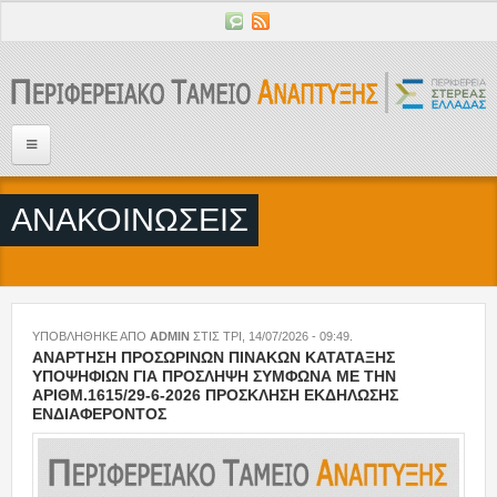
Παράκαμψη προς το κυρίως περιεχόμενο
Αρχική
ΑΝΑΚΟΙΝΩΣΕΙΣ
Αποστολή του ΠΤΑ
Έργα του ΠΤΑ
Ροή άρθρων
ΥΠΟΒΛΗΘΗΚΕ ΑΠΟ
ADMIN
ΣΤΙΣ
ΤΡΙ, 14/07/2026 - 09:49
.
ΑΝΑΡΤΗΣΗ ΠΡΟΣΩΡΙΝΩΝ ΠΙΝΑΚΩΝ ΚΑΤΑΤΑΞΗΣ
ΚΑΤΗΓΟΡΙΕΣ
ΥΠΟΨΗΦΙΩΝ ΓΙΑ ΠΡΟΣΛΗΨΗ ΣΥΜΦΩΝΑ ΜΕ ΤΗΝ
ΑΡΙΘΜ.1615/29-6-2026 ΠΡΟΣΚΛΗΣΗ ΕΚΔΗΛΩΣΗΣ
Ανακοινώσεις
ΕΝΔΙΑΦΕΡΟΝΤΟΣ
Δελτία Τύπου
Προκηρύξεις