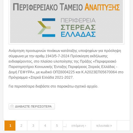
Ανάρτηση προσωρινών πινάκων κατάταξης υποψηφίων για πρόσληψη
σύμφωνα με την αριθμ.1943/5-7-2024 Πρόσκληση εκδήλωσης
ενδιαφέροντος, στο πλαίσιο υλοποίησης της Πράξης «Περιφερειακό
Παρατηρητήριο Κοινωνικής Ένταξης Περιφέρειας Στερεάς Ελλάδας -
Δομή ΓΕΦΥΡΑ», με κωδικό ΟΠΣ6004225 και Κ.Α2023ΕΠ05670064 στο
Πρόγραμμα «Στερεά Ελλάδα 2021-2027.
Για περισσότερα διαβάστε στο παρακάτω σχετικό αρχείο.
ΔΙΑΒΑΣΤΕ ΠΕΡΙΣΣΟΤΕΡΑ
ΓΙΑ ΑΝΑΡΤΗΣΗ ΠΡΟΣΩΡΙΝΩΝ ΠΙΝΑΚΩΝ ΚΑΤΑΤΑΞΗΣ
ΥΠΟΨΗΦΙΩΝ ΓΙΑ ΠΡΟΣΛΗΨΗ ΣΥΜΦΩΝΑ ΜΕ ΤΗΝ
ΑΡΙΘΜ.1943/5-7-2024 ΠΡΟΣΚΛΗΣΗ ΕΚΔΗΛΩΣΗΣ
ΕΝΔΙΑΦΕΡΟΝΤΟΣ
1
2
3
4
5
…
επόμενη ›
τελευταία »
Σελίδες